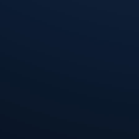
随着世界杯临近,各类线上投注平台的宣传此起彼伏,不少新
正点进平台页面时才发现,注册时要填的内容不少,各类认
关口,也是保护个人资金与隐私的基础环节。
选择可信平台是注册的前提