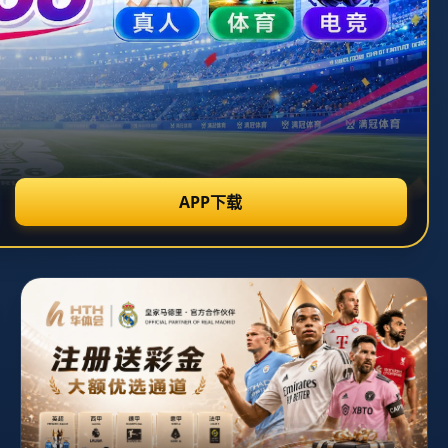
发布时间：2026-08-06T07:30:07+08:00