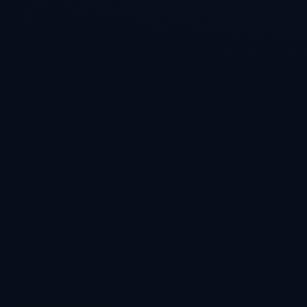
基础信息提交后,绝大多数正规世界杯安全下注平台都会要
邮箱。用户需要在限定时间内输入验证码或点击验证链接,
码。虽然这一流程看似麻烦,但在世界杯比赛密集、资金频繁
真实身份信息与KYC审核