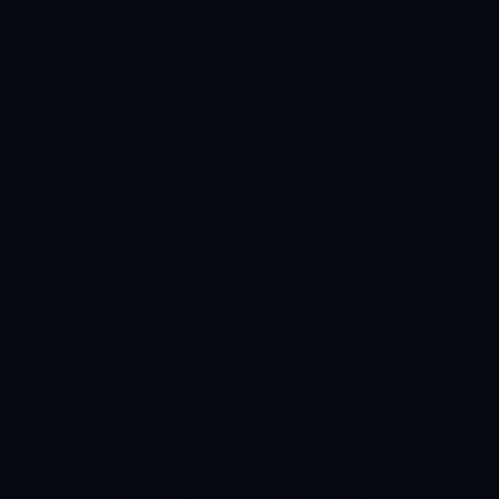
度的一种检验。它要求我们同时具备对球员个人特质的
洞察、对战术趋势的敏感以及对赛程结构的整体把握。
虽然任何一个意外受伤、临场红牌甚至天气变化都可能
改变金靴归属，但这恰恰是世界杯的魅力所在。通过理
性分析与大胆想象的结合，金靴预测成为球迷进入世界
杯叙事的一把钥匙，让人们在首场比赛开哨之前，就已
经参与到这场全球足球盛宴的故事编织之中。
上一篇：世界杯竞猜官网玩家讨论论坛推荐
下一篇：世界杯安全下注平台优缺点对比
工作时间
周一至周五 ：8:30-17:30