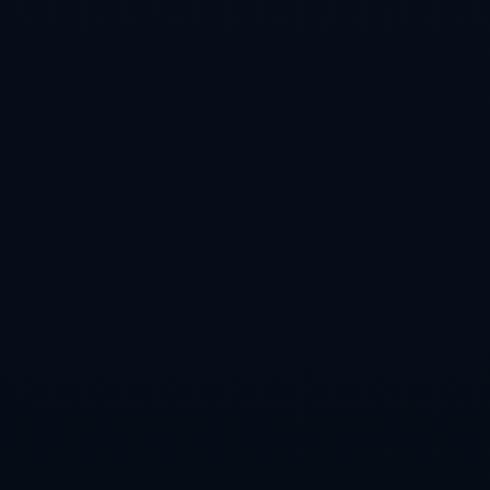
从战术角度来看，新周期世界杯的趋势也在悄然改变金
靴的画像。近年来，许多传统豪门不再依赖单一中锋，
而是采用伪九号 多点开花的攻击体系，这在一定程度上
削弱了某一名球员的进球集中度。而一些仍旧强调中锋