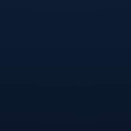
在具体预测时，一个常被忽视却极具参考价值的视角是
小组赛含金量与赛程结构。小组赛往往是“刷数据”的最
佳阶段：面对防守体系相对薄弱的球队，顶级前锋很可
能在一场比赛中上演梅开二度甚至帽子戏法，从而为金
靴竞争建立巨大优势。从过往多届世界杯回顾可以发
现，不少金靴得主都是在小组赛中完成了个人进球数的
一半甚至三分之二。换言之，预测金靴时，不仅要评价
球员实力，更要审视他所处小组的整体防守水准以及球
队是否倾向于在弱旅面前继续猛攻，而非早早收手轮换
阵容。