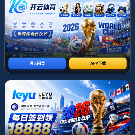
发布时间：2026-08-05T07:30:07+08:00
世界杯预测之金靴悬念提前解读