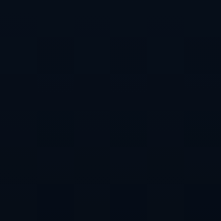
赔率，同时在“让一球”“让球一球半”等亚洲盘玩法上提
供略高于市场平均的回报，吸引希望加大收益的玩家转
向让球盘，从而分散单一赛果的集中风险。另一些平台
则在早盘阶段给出较为保守的赔率，待接近开赛、获取
更多信息后再进行微调，使临场赔率更符合真实概率。
理解这些策略，有助于玩家在赔率分析与对比时，不只
停留在数字表面，而是结合开盘时间、调整幅度、盘口
变化等多维度信息，判断网站在这场比赛中的风险态
度，从而发现可能存在的“价值投注点”。
如何在对比中发现价值赔率
对于希望在世界杯竞猜中追求长期正期望值的玩家而
言，价值赔率是一个极其重要的概念。所谓价值，并不
是单纯的高赔率，而是当你对一场比赛的主观概率判断