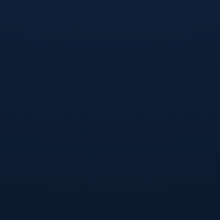
相较于联赛，世界杯的赔率动态往往更加剧烈和复杂。
这种复杂性，一方面来自于信息不对称 —— 国家队集
训时间短、热身赛样本有限，博彩公司在建模时需要处
理更多不确定因素；另一方面则来自于公众投注情绪的
极端化。以热门球队为例，在世界杯期间，庞大的粉丝
效应会导致大量资金集中涌向传统豪门，这种倾斜会迫
使竞猜网站不断调整主胜赔率，从而吸引部分资金向平
局或冷门方向流动，实现风险平衡。对于玩家而言，理
解这一点很关键：当你看到某支热门球队的赔率从1.40
升到1.60时，不一定意味着网站突然“变得不看好”这支
队伍，更大可能是市场资金过度堆积导致的赔率修正。
在对比不同网站时，除了看初始赔率，更要关注临场或
临盘赔率的变化轨迹，才能更接近真实的市场判断。