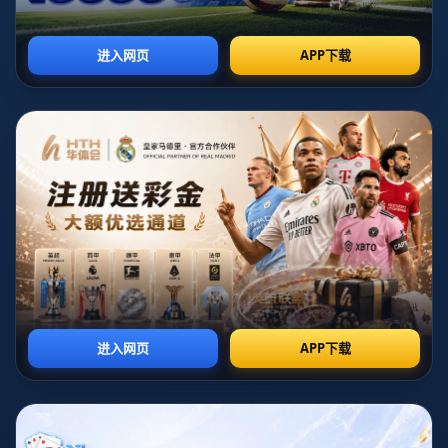
赔率的本质概率与水位的平衡
要分析世界杯竞猜网站的赔率，必须首先弄清一个常被