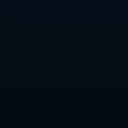
高于赔率隐含概率时，这个赔率才具有真正的价值。举
例来说，如果你通过数据、伤停信息和战术分析得出某
队获胜概率约为55%，而某网站给出的隐含概率仅为
50%，那么在该网站下注，就具备正期望值。这个过程
中，对比不同平台的赔率尤为关键：可能在大多数网站
中，该队的隐含概率接近你心中的评估值，但其中一家
网站的主胜赔率明显偏高，那么这家网站就是你在这场
比赛上的优先选择。换言之，赔率对比并不是为了找到
“最高的那一个”，而是为了找到“最偏离市场共识、却
又符合自己判断”的那个。
理性视角下的风险提示与策略平衡