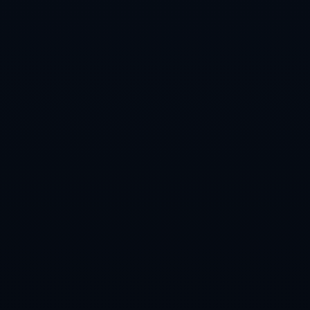
虽然通过分析和对比世界杯竞猜网站赔率，可以在一定
程度上提高决策质量，但仍需强调，任何竞猜行为都伴
随风险，尤其是在短期样本极小的世界杯赛程中，偶然
性和运气因素非常突出。即便你在赔率分析上做得足够
细致，也可能因为一张红牌、一粒点球或者突发伤病而
让结果完全偏离预期。科学的做法是将赔率分析与资金
管理结合起来，在同一场比赛中控制投入比例，不因某
个看似“超值”的赔率而过度加注。不盲目迷信单一竞猜