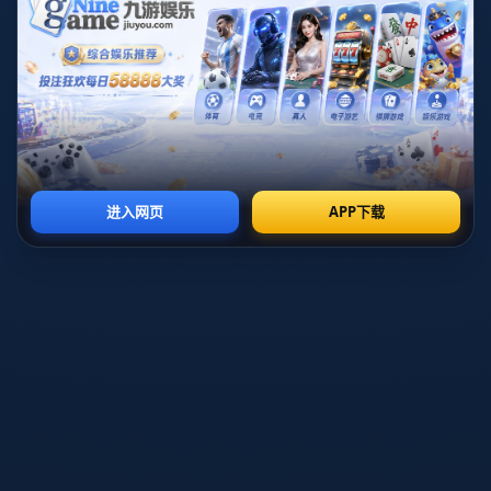
忽视的前提 —— 赔率本质上是概率的货币化表达。以
常见的欧赔形式为例，如果某网站给出一支热门球队获
胜的赔率为1.50，那么理论上对应的隐含概率约为
1÷1.50≈0.666，也就是网站认为这支球队胜出的可能性
接近三分之二。真实情况中还需要考虑水位，即网站为
了保障自身利润在赔率中预留的“抽水空间”。例如，一
场比赛中主胜平局客胜三种结果对应的隐含概率相加往
往会大于100%，多出来的部分就是网站的理论利润空
间。对比不同网站时，如果在同一场比赛中，某网站的
三项隐含概率之和明显高出其他平台，那么从长期角度
看，这个平台在这场比赛上对玩家并不友好，反之则可
能存在所谓的“高水位”机会。
世界杯场景下赔率变化的特殊性