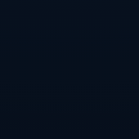
潜在回报更丰厚。通过这样的横向对比，玩家可以针对
自己的预测方向，在不同网站中寻找最匹配的赔率，而
不是盲目在单一平台下注。