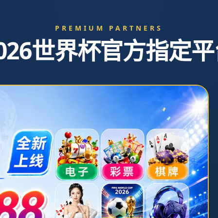
网站首页
公司简介
世界杯竞猜入口如何参与？操作流程