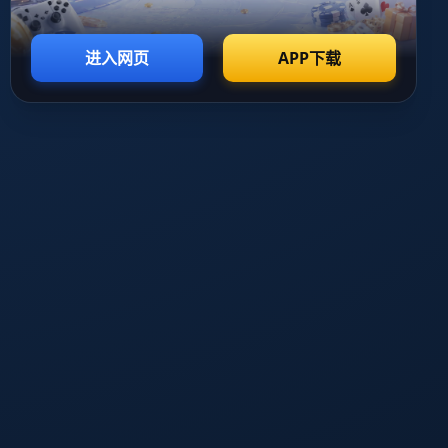
率、基础玩法等信息。有的平台还会提供球队近期战绩、交锋
清楚以下几个问题 世界杯竞猜支持哪些玩法 最低参与金额