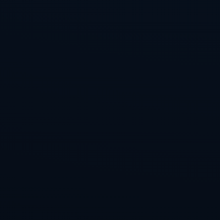
大部分世界杯竞猜入口都采用账户余额模式，用户在参与前
用来历不明的支付链接，以防信息泄露。竞猜结束后，如果
到账时间。部分平台出于风控需要，对新用户或短时间内频
安全可控的。
结果查询与订单管理 如何确认自己的竞猜情况
世界杯比赛结束后，平台会根据官方赛果自动结算，在订单列
果发现结果与自身印象不符，先核对是否搞错了比赛时间、
术判罚争议等特殊情况时，也会在公告区给出说明。需要特
简单案例解析 帮助理解世界杯竞猜过程