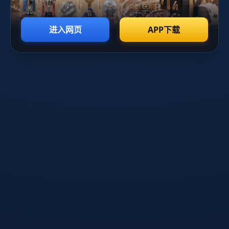
、淘汰赛进行分类展示。你会看到每场比赛的双方队伍、开赛时间、赔
性的判断。不要着急操作，建议先花几分钟浏览玩法说明或新手指南，弄
 每场比赛的截止时间在哪个时间点。做到心中有数，再参与会更稳妥。