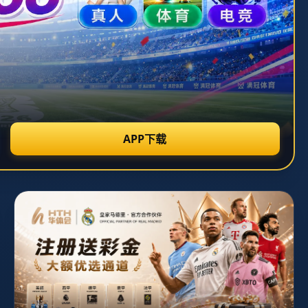
发布时间：2026-08-06T07:30:07+08:00
界杯竞猜”也会成为球迷之间讨论的热门话题。很多新手并不是不感兴趣
。其实，只要了解清楚基础流程，并掌握几个关键环节，无论是通过官
的世界杯竞猜入口主要有三类 一是体育类官方或持牌平台 二是大型综合
规则说明和客服支持的入口，例如带有真实备案信息、清晰条款说明、防
明”“风险提示”等版块 再看是否有世界杯专属图标或专题页面，通常会以“
机验证码快速注册，也有的平台要求设置用户名密码并进行身份验证。
。登录成功后，一般在首页或导航栏中就能看到世界杯相关入口，可能
性，也会在后续提现、客服协助等流程中减少麻烦。