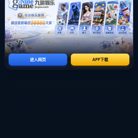
协作技巧如何提升团队效能
篮球中的团队协作不仅是场上的传球与防守分工，还包
括场下的默契培养与沟通效率。詹姆斯一直强调和队友
之间的交流与情感连接。他的领导风格并非命令式，而
是通过开放的沟通与信任赢得团队支持。当球员之间形