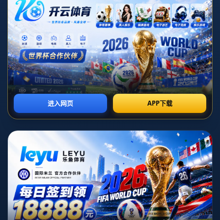
发布时间：2026-08-10T07:30:06+08:00
詹姆斯的团队协作哲学
篮球场上不仅仅是个人实力的比拼，更是团队之间的较
量。如何在高手如云的队伍中脱颖而出？NBA巨星詹姆
斯的一句话给出了答案："篮球是团队游戏，无论你个
人能力多强都要学会协作。"这不仅是他篮球生涯的经
验，更是每个职业球员走向成功的关键策略。
个人能力与团队协作如何平衡
许多人认为拥有卓越的个人能力是成功的必经之路，尤
其是在竞技类体育中。詹姆斯的职业经历证明了个人能
力固然重要，但真正呈现团队价值的是
有效的合作与沟
通
。2003年，詹姆斯以状元秀身份进入NBA。从他的早