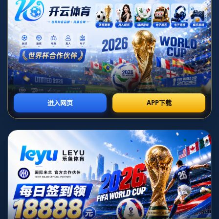
盟！
发布时间：2026-08-09T07:30:07+08:00
ESDN震惊全联盟的背后故事
在最近的一次震撼联盟的爆料中，关于海斯接受浓眉基
因移植的消息已成为体育界最热议的话题。这一消息不
仅刷新了人们对球员身体潜能极限的认知，也引发了广
泛讨论：基因技术在体育领域的应用究竟会带来怎样的
影响？
基因技术进入联盟背后的深远意义
基因技术，与传统的运动医学截然不同，它通过对人体
DNA的精准修改来提升运动员的身体素质与竞技能力。
消息称，海斯——一位正处于职业生涯上升期的前锋，