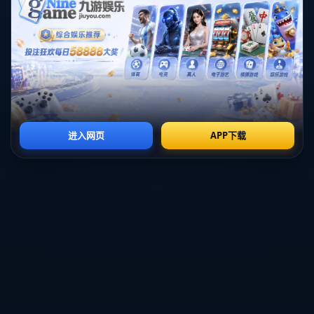
然而，以海斯为代表的探索似乎不是偶然。他的团队为
何选择浓眉基因？或许是因为浓眉在联盟内独树一帜的
身体条件：长臂展、高篮球智商、以及在内外线间的灵
活切换能力。这些能力对现代篮球尤其是多功能球员至
关重要。