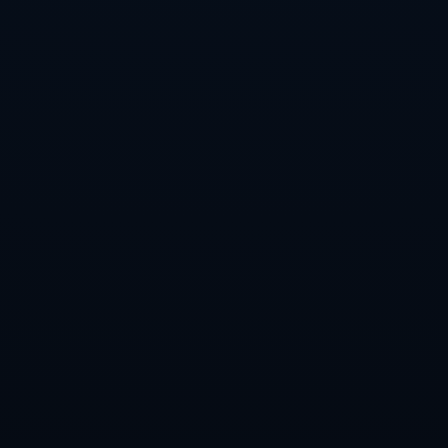
势，加剧联盟不平衡。
对未来篮球的启发与震撼
海斯接受基因移植的探索不仅关乎篮球领域，还将深远
影响运动医疗的未来。值得注意的是，基因技术的潜力
如果被准确释放，可能会将人类身体极限推向无法想象
的边界。或许有一天，我们会看到联盟中的普通球员也
能通过类似方式，成为高强度比赛中的全能战士。
这一切，随着技术的进步和伦理规范的完善，势必会成
为未来联盟发展的重要话题。而海斯的选择，成为了一
道在争议与机遇间开启的大门。
上一篇：广东东阳光力挫四川丰谷酒业夺佳绩