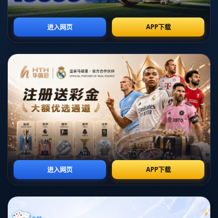
作为LPL赛区的顶尖选手，
369
和
JKL
一直是亚运会电竞
项目的热门人选。他们的技术实力和比赛经验无疑是队
伍的重要支柱。然而，官方公告中明确指出，两人因
身
体不适
无法继续参与亚运会的备战和比赛。这一消息让
许多粉丝感到意外，同时也引发了关于职业选手健康问
题的关注。
长期的高强度训练和比赛压力对选手的身体和心理状态
都有着不小的考验。尤其是在备战亚运会这样的大型国
际赛事时，选手们往往需要付出更多精力。
身体原因
成
为退出理由，也提醒我们，健康始终是职业生涯的根
本。
二、新血液加入：Xun和ELK能否扛起重任