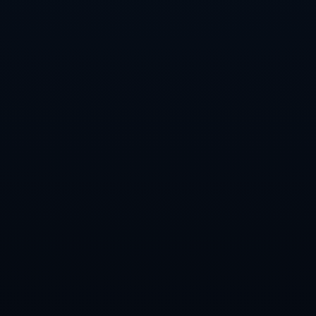
同时，这也是两位新选手证明自己的绝佳机会。如果能
在亚运会上取得优异成绩，他们不仅能为国家争光，也
将进一步奠定自己在LPL赛区的地位。粉丝们也在社交
媒体上积极为新阵容加油，期待他们在赛场上的精彩表
现。
上一篇：波杰姆斯基远投神准，7记三分狂揽25分！
下一篇：范弗利特：希望续约，球队目标是长远规划而非短期成果
工作时间
周一至周五 ：8:30-17:30
周六至周日 ：9:00-17:00
联系BWIN必赢