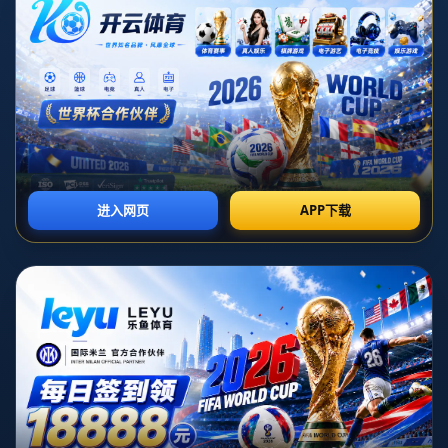
会，xun和ELK替补加入！
发布时间：2026-08-09T07:30:07+08:00
重磅官宣：369和JKL因身体原因退出亚运会 Xun和
ELK加入
引言：电竞圈突发变动 亚运会阵容引关注
近日，电竞圈传来一则令人震惊的消息：备受瞩目的亚
运会电竞代表队阵容发生重大调整。
369
和
JKL
因身体
原因遗憾退出，而
Xun
和
ELK
紧急加入。这一变动不仅
让粉丝们感到惋惜，也引发了关于选手健康和赛事备战
的广泛讨论。今天，我们将深入剖析这一事件，探讨背
后的原因以及新阵容可能带来的影响。
一、突发变动：369和JKL因身体原因退出