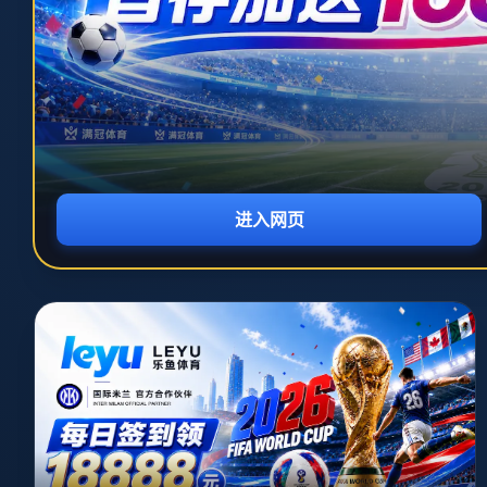
世界杯外围投注合法吗 政策详解与风险拆解
四年一度的世界杯，总能点燃球迷的激情。随着赛事临近，
和博彩，就不能只看输赢，更要看合法与否。在不少国家，
险，是每个参与者都绕不开的话题。
一 世界杯外围投注的本质是什么
很多平台宣传时，会刻意弱化“博彩”二字，用“竞猜”“投资
解，只要具备“以赢利为目的”“不确定结果”“以财物为
下注，而非单纯的信息咨询或娱乐互动，这一点决定了它在
二 我国现行政策如何界定博彩与投注合法性
目前，在中国境内，只有经国务院批准发行的中国福利彩票
彩”等，销售渠道也限定在实体投注站或经授权的官方线上
购买世界杯相关体育彩票，才符合合法投注的最低前提。