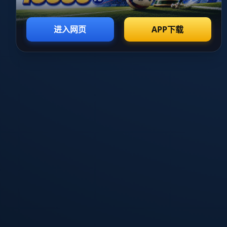
在司法实践中，法律并不会因为你是通过手机App、社交
国家或地区对体育博彩采取合法化和牌照管理制度，但只要
三 世界杯外围投注合法吗 核心结论与关键边界
从整体政策导向看，问题的答案非常明确：在国内，除国家