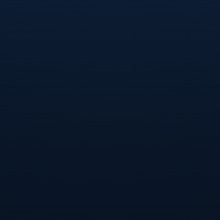
”，提供赔率、结算、返水，或者代理境外博彩平台引流、收款、结算，均可
额参与投注，尤其通过转账、二维码、虚拟货币等方式在群组或平台下
句话 只要脱离官方彩票渠道，就基本处在法律禁止范围。哪怕平台自称有“