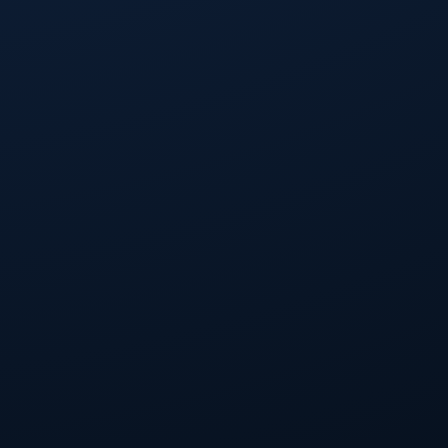
能涉嫌构成“开设赌场罪”。只要达到一定规模，组织者、代
注，一旦被查实，轻则面临行政处罚，重则在与他人共同参与
海外牌照”“政府背书”“博彩合法国注册”，也无法改变你身