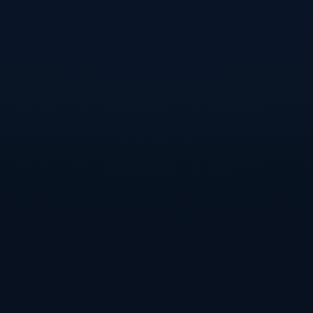
提现以及下注环节，一般会采用先进的SSL或更高等级
的加密协议，对传输数据进行多重加密，确保银行卡信
息与个人隐私不在网络传输环节泄露。必须通过权威安
全机构的渗透测试与安全认证，定期更新防火墙策略与
入侵检测系统。风控方面，正规平台往往具备异常行为
识别机制，对频繁大额下注、异常IP登录、多账户协同
等情况进行实时监测，以防止洗钱、套利、外挂等行为
破坏公平环境。对于用户来说，这样的风控不只是平台
自保，也是保护普通用户免受“庄家操控”和“技术作弊”
影响的重要屏障。
资金安全与提款体验的真实差异
许多玩家在选择世界杯买球平台时，最直观关心的往往
是“可不可以顺利提款”。在正规平台中，资金流转流程