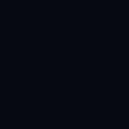
会不会丢”“信息会不会被盗”而分心。当这些安全保障
被真正落实，世界杯买球才有可能回到它本应有的位置
——一种在可控范围内增添乐趣的观赛方式，而不是高
风险的盲目赌局。只有在这样的前提下，“正规世界杯
买球平台 安全保障更放心”才能成为现实中的理性选
择，而不只是广告中的一句口号。
上一篇：世界杯外围投注合法吗？政策详解
下一篇：世界杯外围投注赛事解读与投注布局优化
工作时间
周一至周五 ：8:30-17:30
周六至周日 ：9:00-17:00