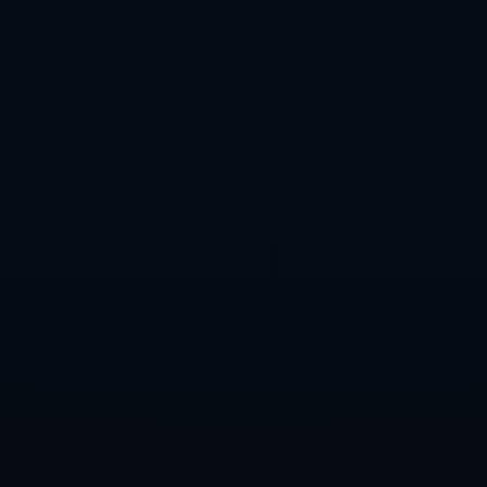
至建议其降低投注频次，并提供客服协助设限功能。这
种做法短期看似减少了平台收益，却在无形中强化了用
户对其“可信”“可托付”的认知，反而换来了更高的口碑
与留存度。
综合评估 让选择更加有据可依
当我们把目光从单纯的赔率与赛事种类，转移到牌照资
质、技术防护、资金监管、隐私保护以及责任态度，就
会发现：真正值得信赖的正规世界杯买球平台，往往在
每一个细节上都体现出对安全与合规的执着。无论是通
过公开透明的规则说明，让用户清楚每一注的计算逻
辑；还是通过完善的风控与客服体系，保障出现问题有
渠道、有记录、有追溯；抑或是通过多重加密与资金分
离，使用户可以在专注观赛与分析比赛的尽量不为“钱