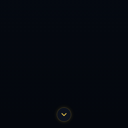
联系BWIN必赢
销售热线：0769-7176787
售后热线：18571130452
电子邮箱：admin@wfpx8.com
公司地址：甘肃省临夏回族自治州东乡族自治县汪集乡
邮编编码：622926
Copyright 2024
BWIN必赢·国际(中国)唯一官方网站
All Rights by
BWIN必赢