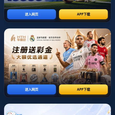
对普通用户而言，世界杯买球平台最大的吸引力在于用
小成本增添观赛乐趣，但真正决定体验上限的，是平台