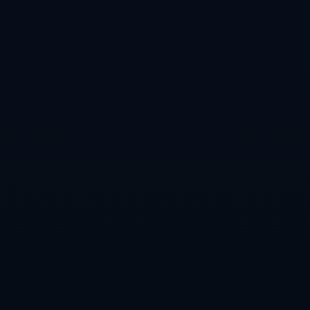
“稳赚技巧”之类话术诱导你持续加注的，则更接近营销
陷阱而非正规服务。
理性投注与平台责任的互动关系
再安全的世界杯买球平台，也无法改变体育赛事本身的
不确定性。“安全保障更放心”并不意味着“稳赚不赔”，
而是让输赢回归到合理的概率与规则之内。从用户的角
度，需要建立清晰的预算意识，比如为整个世界杯周期
设定一个可承受范围内的总投注额度，做到止盈有度、
止损有界，不因一时输赢而盲目加码。平台方面，则应
该通过风险提示、玩法说明和数据统计等方式，引导用
户做出更理性的决策，而不是利用信息不对称来放大冲
动。实践中，一些真正重视品牌长期价值的正规世界杯
买球平台，会主动向高频、大额玩家推送风险提示，甚