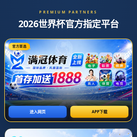
正规世界杯买球平台，安全保障更放心