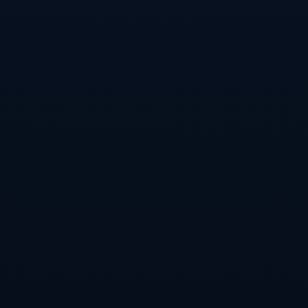
团队与个体的融合是基础
值得一提的是，
球员个人能力的提高
是战术实施的基
础。例如球队核心球员几乎每场比赛都能贡献稳定的得
分与助攻数据，在关键时刻临危不乱为团队争取胜利。
某场比赛中，同曦男篮的后卫在第四节连得15分，最终
帮助球队以微弱的优势战胜对手，这充分体现了个体意
志力对整体胜利的推动作用。
此外，新秀球员的加入与本地老将的快速融合，是球队
战力提升的另一个关键点。从CBA选秀大会挑选人才，
到为年轻球员提供成长平台，同曦一直致力于厚积薄