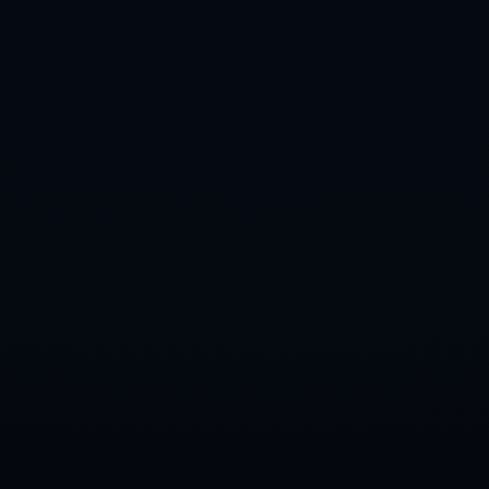
工作时间
周一至周五 ：8:30-17:30
周六至周日 ：9:00-17:00
联系BWIN必赢
销售热线：0769-7176787
售后热线：18571130452
电子邮箱：admin@wfpx8.com
公司地址：甘肃省临夏回族自治州东乡族自治县汪集乡
邮编编码：622926