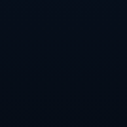
发，确保攻守体系的长远优化。
文化与底蕴的助推
篮球不仅仅是一项竞技运动，它同样承载着球队的文化
与精神。同曦男篮始终秉持坚韧、拼搏的信念，无论面
对落后还是困境，每名队员依然展现出百折不挠的斗
志。这种精神不仅感染了他们的粉丝，也逐渐转化为团
队不断向更高目标迈进的动力。
篮球赛事中，有许多队伍在经历成功后便停滞不前，但
同曦男篮显然不属于此类。他们不断思考如何突破现有
的实力瓶颈，在每一场比赛中吸取经验为未来蓄力。
如何看待未来挑战