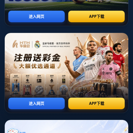
下游球队，但他们始终没有放弃对胜利的追逐。本赛
季，同曦男篮以
常规赛队史最佳战绩
刷新了历史纪录，
正式宣告自己在CBA中已具备强劲的竞争力。这一进步
并非偶然，而是球队战术调整、成长心态，以及球员个
体突破的结果。
战略调整是关键
当谈及同曦男篮的蜕变时，
合理的战术布局和执行力
无
疑起到了至关重要的作用。主教练在赛季初期针对球队
人员特点、场上位置分配以及团队协作进行了深入分
析，最终设计了一套针对性的进攻与防守策略——包括
侧翼深入配合、空间拉伸以及快节奏反击等战术的应
用。