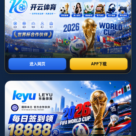
意踢人
发布时间：2026-08-07T07:30:07+08:00
狄龙技犯是否可能会被撤销 乌度卡：他不是故意踢到对
手的
引言：技犯争议引发热议 狄龙
是否会得到公正裁决
在最近的一场NBA比赛中，休斯顿火箭队球员狄龙·布
鲁克斯因一次疑似踢人动作被判技术犯规，这一判罚迅
速引发了球迷和媒体的广泛讨论。火箭队主教练乌度卡
在赛后接受采访时明确表示，
狄龙并非故意踢到对手
，
并暗示这一技术犯规（技犯）可能存在争议。那么，狄
龙的技犯是否有可能被撤销？这一事件背后又隐藏着怎