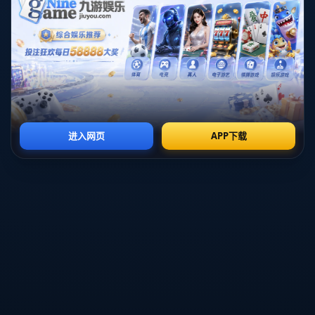
NBA对技术犯规的定义较为严格，尤其是涉及球员之间
可能导致伤害的动作，往往会被裁判重点关注。然而，
是否故意
是评判技犯的重要标准之一。如果后续回放和
调查能够证明狄龙的动作属于无意行为，那么撤销技犯
的可能性并非完全不存在。
NBA技犯撤销的可能性与流程
根据NBA的规则，技术犯规在赛后并非完全不可更改。
球队可以通过提交申诉，向联盟提出复议请求。联盟裁
判委员会会重新审查比赛录像，结合裁判报告和球员的
动作细节，判断是否存在误判。如果证据表明狄龙的动
作不构成故意违规，
技犯被撤销
的可能性是存在的。
以过去的一个案例为例，2021年某场比赛中，一位球员