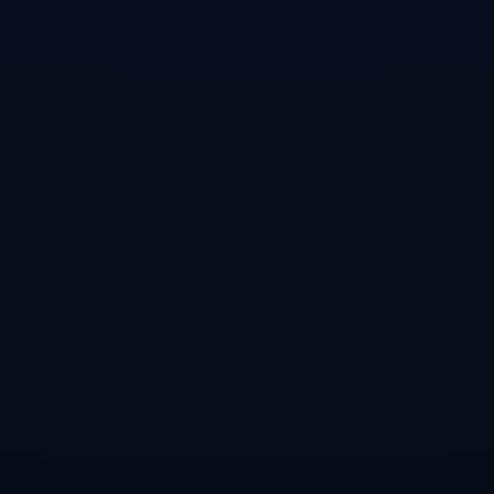
果。”
这一态度表明火箭队可能已着手准备申诉材料，
力求为狄龙争取撤销
技犯
的机会。
值得一提的是，狄龙·布鲁克斯作为一名以强硬防守著称
的球员，过去也曾多次因激烈动作引发争议。这或许是
裁判在判罚时对其“刻板印象”的体现，但也可能成为申
诉过程中的不利因素。如何平衡球员风格与判罚公平
性，是联盟需要面对的难题。
技犯对球队与球员的影响
技术犯规不仅仅是一次简单的判罚，它对球员和球队的
影响可能更为深远。对于狄龙个人而言，累积的技犯次
数可能导致禁赛风险，而这对火箭队的防守体系无疑是