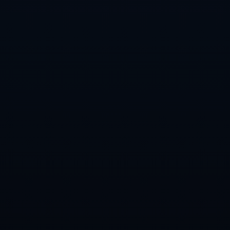
上一篇：甜瓜：弗拉格若带领球队夺得NCAA总冠军，将成为杜克传奇名宿
下一篇：虎娘快讯：官方确认停止32位系统支持，Shanji搞笑采访来袭
工作时间
周一至周五 ：8:30-17:30
周六至周日 ：9:00-17:00
联系BWIN必赢
销售热线：0769-7176787
售后热线：18571130452
电子邮箱：admin@wfpx8.com
公司地址：甘肃省临夏回族自治州东乡族自治县汪集乡
邮编编码：622926