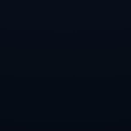
过于片面。不管怎样，这场讨论让我们重新审视“
世界
上最好的球员
”的定义——究竟是团队领袖，还是单打
之王？詹姆斯的全能是否真的会在特定场景下成为“短
板”？
结语前的思考：一对一与团队篮球的平衡
麦迪的言论虽然尖锐，但也为我们提供了一个思考角
度。篮球是一项团队运动，詹姆斯的价值更多体现在领
导球队走向胜利，而非单纯的个人得分能力。或许在
一
对一
的街头球场，他可能面临挑战，但这并不能否定他
在五人制比赛中的统治力。麦迪的评价，更多是基于特
定情境下的假设，而非对詹姆斯整体实力的否定。