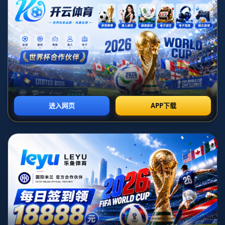
能不敌对手
发布时间：2026-08-09T07:30:07+08:00
麦迪：詹姆斯是世界上最好的球员 但他一对一会被碾压
引言：麦迪的惊人言论引发热议
在篮球圈，勒布朗·詹姆斯（LeBron James）无疑是当今
最耀眼的巨星之一，他的全能表现和历史级成就让无数
人将其视为“世界最佳”。然而，NBA传奇球星特雷西·麦
格雷迪（Tracy McGrady，简称麦迪）的一番言论却掀
起了巨大争议。他公开表示，尽管詹姆斯是
世界上最好
的球员
，但在
一对一
的对决中，詹姆斯可能会被某些球
员
碾压
。这一观点不仅让人震惊，也引发了球迷和专家
的激烈讨论。今天，我们就来深入剖析麦迪的言论，探
讨其中的逻辑与可能性。